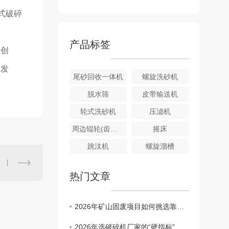
式破碎
产品标签
断创
的发
尾砂回收一体机
螺旋洗砂机
脱水筛
皮带输送机
轮式洗砂机
压滤机
周边辊轮(齿条）传动式浓缩机
摇床
跳汰机
螺旋溜槽
热门文章
2026年矿山固废项目如何挑选靠谱破碎机厂家
2026年选破碎机厂家的“硬指标”与成都山特瑞科的破局之道